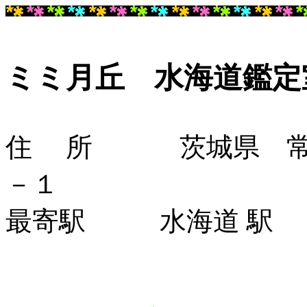
ミミ月丘 水海道鑑定
住 所 茨城県 常総
－１
最寄駅 水海道 駅