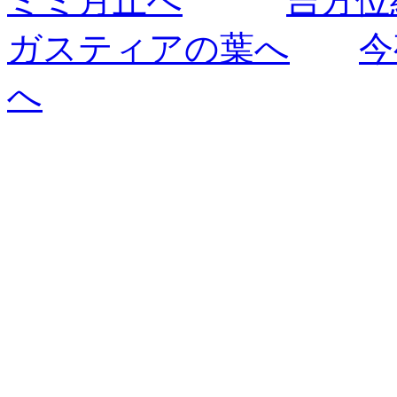
ミミ月丘へ
吉方位
ガスティアの葉へ
今
へ